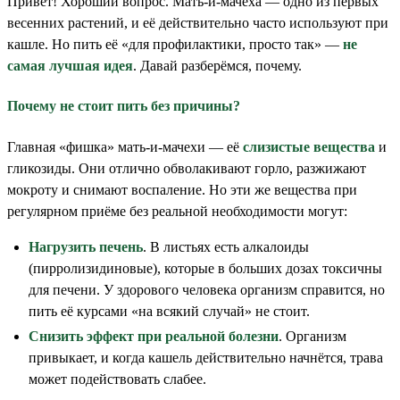
Привет! Хороший вопрос. Мать-и-мачеха — одно из первых
весенних растений, и её действительно часто используют при
кашле. Но пить её «для профилактики, просто так» —
не
самая лучшая идея
. Давай разберёмся, почему.
Почему не стоит пить без причины?
Главная «фишка» мать-и-мачехи — её
слизистые вещества
и
гликозиды. Они отлично обволакивают горло, разжижают
мокроту и снимают воспаление. Но эти же вещества при
регулярном приёме без реальной необходимости могут:
Нагрузить печень
. В листьях есть алкалоиды
(пирролизидиновые), которые в больших дозах токсичны
для печени. У здорового человека организм справится, но
пить её курсами «на всякий случай» не стоит.
Снизить эффект при реальной болезни
. Организм
привыкает, и когда кашель действительно начнётся, трава
может подействовать слабее.