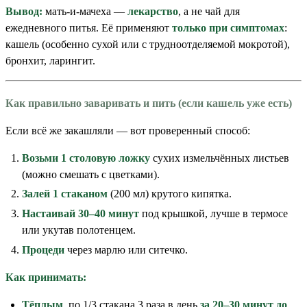
Вывод:
мать-и-мачеха —
лекарство
, а не чай для
ежедневного питья. Её применяют
только при симптомах
:
кашель (особенно сухой или с трудноотделяемой мокротой),
бронхит, ларингит.
Как правильно заваривать и пить (если кашель уже есть)
Если всё же закашляли — вот проверенный способ:
Возьми 1 столовую ложку
сухих измельчённых листьев
(можно смешать с цветками).
Залей 1 стаканом
(200 мл) крутого кипятка.
Настаивай 30–40 минут
под крышкой, лучше в термосе
или укутав полотенцем.
Процеди
через марлю или ситечко.
Как принимать:
Тёплым
, по 1/3 стакана 3 раза в день
за 20–30 минут до