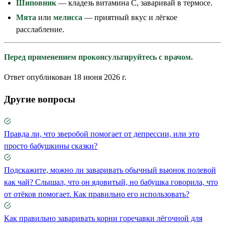
Шиповник
— кладезь витамина C, заваривай в термосе.
Мята
или
мелисса
— приятный вкус и лёгкое
расслабление.
Перед применением проконсультируйтесь с врачом.
Ответ опубликован 18 июня 2026 г.
Другие вопросы
Правда ли, что зверобой помогает от депрессии, или это
просто бабушкины сказки?
Подскажите, можно ли заваривать обычный вьюнок полевой
как чай? Слышал, что он ядовитый, но бабушка говорила, что
от отёков помогает. Как правильно его использовать?
Как правильно заваривать корни горечавки лёгочной для