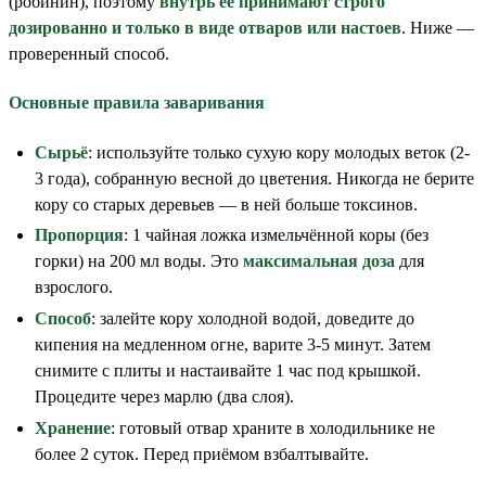
(робинин), поэтому
внутрь её принимают строго
дозированно и только в виде отваров или настоев
. Ниже —
проверенный способ.
Основные правила заваривания
Сырьё
: используйте только сухую кору молодых веток (2-
3 года), собранную весной до цветения. Никогда не берите
кору со старых деревьев — в ней больше токсинов.
Пропорция
: 1 чайная ложка измельчённой коры (без
горки) на 200 мл воды. Это
максимальная доза
для
взрослого.
Способ
: залейте кору холодной водой, доведите до
кипения на медленном огне, варите 3-5 минут. Затем
снимите с плиты и настаивайте 1 час под крышкой.
Процедите через марлю (два слоя).
Хранение
: готовый отвар храните в холодильнике не
более 2 суток. Перед приёмом взбалтывайте.