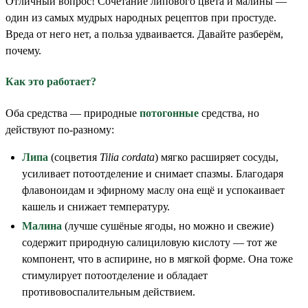
Отличный вопрос! Сочетание липового цвета и малины —
один из самых мудрых народных рецептов при простуде.
Вреда от него нет, а польза удваивается. Давайте разберём,
почему.
Как это работает?
Оба средства — природные
потогонные
средства, но
действуют по-разному:
Липа
(соцветия
Tilia cordata
) мягко расширяет сосуды,
усиливает потоотделение и снимает спазмы. Благодаря
флавоноидам и эфирному маслу она ещё и успокаивает
кашель и снижает температуру.
Малина
(лучше сушёные ягоды, но можно и свежие)
содержит природную салициловую кислоту — тот же
компонент, что в аспирине, но в мягкой форме. Она тоже
стимулирует потоотделение и обладает
противовоспалительным действием.