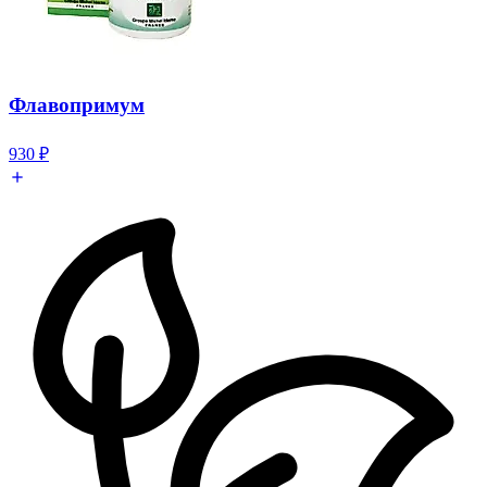
Флавопримум
930
₽