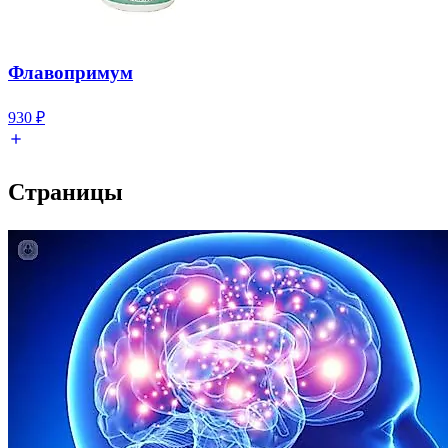
Флавопримум
930
₽
Страницы