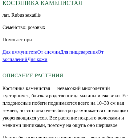
КОСТЯНИКА КАМЕНИСТАЯ
лат.
Rubus saxatilis
Семейство:
розовых
Помогает при
Для иммунитета
От анемии
Для пищеварения
От
воспалений
Для кожи
ОПИСАНИЕ РАСТЕНИЯ
Костяника каменистая — невысокий многолетний
кустарничек, близкая родственница малины и ежевики. Ее
плодоносные побеги поднимаются всего на 10–30 см над
землей, но зато она очень быстро размножается с помощью
укореняющихся усов. Все растение покрыто волосками и
мелкими шипиками, поэтому на ощупь оно шершавое.
Цветет белыми цветками в июне-июле, а ярко-рубиновые