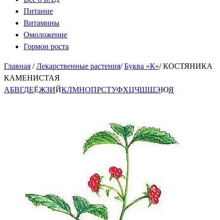
Питание
Витамины
Омоложение
Гормон роста
Главная
/
Лекарственные растения
/
Буква «К»
/
КОСТЯНИКА
КАМЕНИСТАЯ
А
Б
В
Г
Д
Е
Ё
Ж
З
И
Й
К
Л
М
Н
О
П
Р
С
Т
У
Ф
Х
Ц
Ч
Ш
Щ
Э
Ю
Я