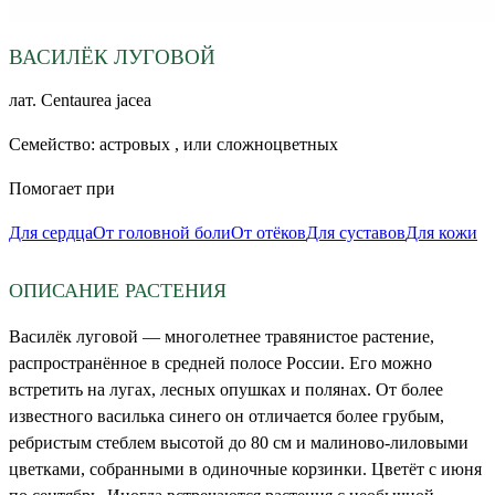
ВАСИЛЁК ЛУГОВОЙ
лат.
Centaurea jacea
Семейство:
астровых , или сложноцветных
Помогает при
Для сердца
От головной боли
От отёков
Для суставов
Для кожи
ОПИСАНИЕ РАСТЕНИЯ
Василёк луговой — многолетнее травянистое растение,
распространённое в средней полосе России. Его можно
встретить на лугах, лесных опушках и полянах. От более
известного василька синего он отличается более грубым,
ребристым стеблем высотой до 80 см и малиново-лиловыми
цветками, собранными в одиночные корзинки. Цветёт с июня