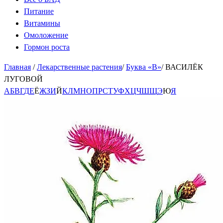
Питание
Витамины
Омоложение
Гормон роста
Главная
/
Лекарственные растения
/
Буква «В»
/
ВАСИЛЁК
ЛУГОВОЙ
А
Б
В
Г
Д
Е
Ё
Ж
З
И
Й
К
Л
М
Н
О
П
Р
С
Т
У
Ф
Х
Ц
Ч
Ш
Щ
Э
Ю
Я