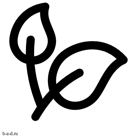
b
-
a
-
d
.
ru