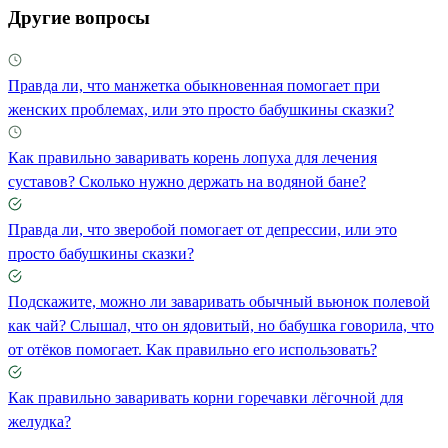
Другие вопросы
Правда ли, что манжетка обыкновенная помогает при
женских проблемах, или это просто бабушкины сказки?
Как правильно заваривать корень лопуха для лечения
суставов? Сколько нужно держать на водяной бане?
Правда ли, что зверобой помогает от депрессии, или это
просто бабушкины сказки?
Подскажите, можно ли заваривать обычный вьюнок полевой
как чай? Слышал, что он ядовитый, но бабушка говорила, что
от отёков помогает. Как правильно его использовать?
Как правильно заваривать корни горечавки лёгочной для
желудка?