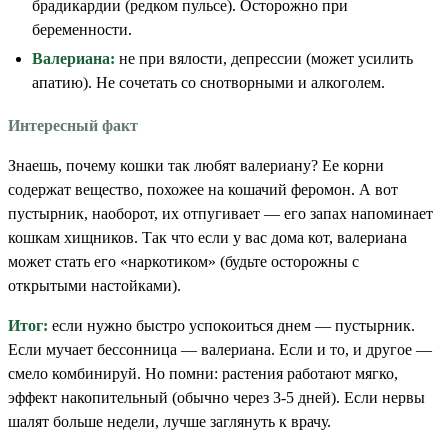
брадикардии (редком пульсе). Осторожно при
беременности.
Валериана:
не при вялости, депрессии (может усилить
апатию). Не сочетать со снотворными и алкоголем.
Интересный факт
Знаешь, почему кошки так любят валериану? Ее корни
содержат вещество, похожее на кошачий феромон. А вот
пустырник, наоборот, их отпугивает — его запах напоминает
кошкам хищников. Так что если у вас дома кот, валериана
может стать его «наркотиком» (будьте осторожны с
открытыми настойками).
Итог:
если нужно быстро успокоиться днем — пустырник.
Если мучает бессонница — валериана. Если и то, и другое —
смело комбинируй. Но помни: растения работают мягко,
эффект накопительный (обычно через 3-5 дней). Если нервы
шалят больше недели, лучше заглянуть к врачу.