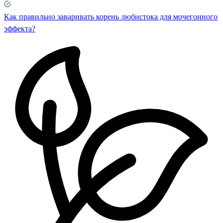
Как правильно заваривать корень любистока для мочегонного
эффекта?