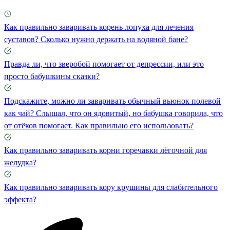
Как правильно заваривать корень лопуха для лечения
суставов? Сколько нужно держать на водяной бане?
Правда ли, что зверобой помогает от депрессии, или это
просто бабушкины сказки?
Подскажите, можно ли заваривать обычный вьюнок полевой
как чай? Слышал, что он ядовитый, но бабушка говорила, что
от отёков помогает. Как правильно его использовать?
Как правильно заваривать корни горечавки лёгочной для
желудка?
Как правильно заваривать кору крушины для слабительного
эффекта?