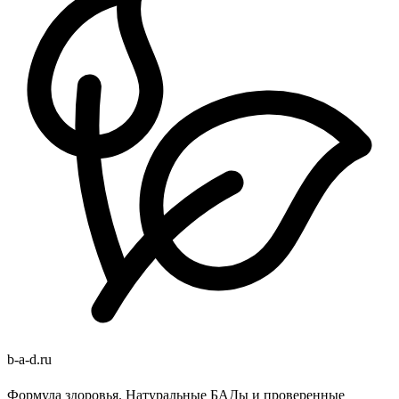
b
-
a
-
d
.
ru
Формула здоровья. Натуральные БАДы и проверенные