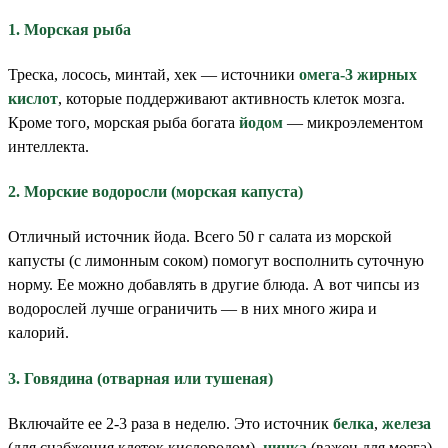
1. Морская рыба
Треска, лосось, минтай, хек — источники
омега-3 жирных
кислот
, которые поддерживают активность клеток мозга.
Кроме того, морская рыба богата
йодом
— микроэлементом
интеллекта.
2. Морские водоросли (морская капуста)
Отличный источник йода. Всего 50 г салата из морской
капусты (с лимонным соком) помогут восполнить суточную
норму. Ее можно добавлять в другие блюда. А вот чипсы из
водорослей лучше ограничить — в них много жира и
калорий.
3. Говядина (отварная или тушеная)
Включайте ее 2-3 раза в неделю. Это источник
белка
,
железа
(для снабжения клеток кислородом),
цинка
(важен для мозга)