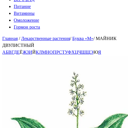
Питание
Витамины
Омоложение
Гормон роста
Главная
/
Лекарственные растения
/
Буква «М»
/
МАЙНИК
ДВУЛИСТНЫЙ
А
Б
В
Г
Д
Е
Ё
Ж
З
И
Й
К
Л
М
Н
О
П
Р
С
Т
У
Ф
Х
Ц
Ч
Ш
Щ
Э
Ю
Я