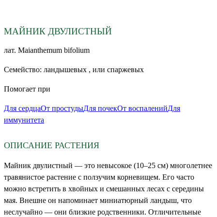
МАЙНИК ДВУЛИСТНЫЙ
лат.
Maianthemum bifolium
Семейство:
ландышевых , или спаржевых
Помогает при
Для сердца
От простуды
Для почек
От воспалений
Для
иммунитета
ОПИСАНИЕ РАСТЕНИЯ
Майник двулистный — это невысокое (10–25 см) многолетнее
травянистое растение с ползучим корневищем. Его часто
можно встретить в хвойных и смешанных лесах с середины
мая. Внешне он напоминает миниатюрный ландыш, что
неслучайно — они близкие родственники. Отличительные