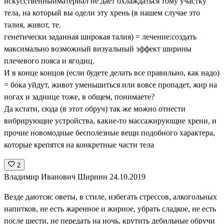
искусственныйматериал не дает охлаждаться тому участку
тела, на который вы одели эту хрень (в нашем случае это
талия, живот, те.
генетически заданная широкая талия) = лечение:создать
максимально возможный визуальный эффект ширины
плечевого пояса и ягодиц.
И в конце концов (если будете делать все правильно, как надо)
= бока уйдут, живот уменьшиться или вовсе пропадет, жир на
ногах и заднице тоже, в общем, понимаете?
Да кстати, сюда (в этот обруч) так же можно отнести
вибрирующие устройства, какие-то массажирующие хрени, и
прочие новомодные бесполезные вещи подобного характера,
которые крепятся на конкретные части тела
2
Владимир Иванович Ширнин
24.10.2019
Везде даютсяс оветы, в стиле, избегать стрессов, алкогольных
напитков, не есть жаренное и жирное, убрать сладкое, не есть
после шести, не передать на ночь, крутить дебильные обручи