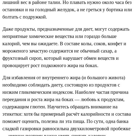
лишний вес в районе талии. Но плавать нужно около часа без
остановки и на голодный желудок, а не греться у бортика или
болтать с подружкой.
Даже продукты, предназначенные для диет, могут содержать
неприятные химические вещества или гораздо больше
калорий, чем вы ожидаете. В составе колы, соков, конфет и
мороженого зачастую содержится не обычный сахар, а
фруктозный сироп, который нарушает обмен веществ и
провоцирует рост подкожного жира на боках.
Для избавления от внутреннего жира (и большого живота)
необходимо соблюдать диету, состоящую из продуктов с
низким гликемическим индексом. Наиболее частая причина
переедания и роста жира на боках — любовь к продуктам,
содержащим глютен. Научитесь обращать внимание на
этикетки: хотя бы примерный расчёт калорийности и состава
поможет оценить, полезна ли эта пища. По сути, одна банка
сладкой газировки равносильна двухкилометровой пробежке
— именно поэтому важно уметь считать калории.