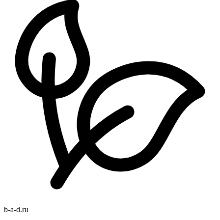
b
-
a
-
d
.
ru