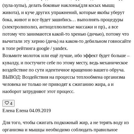
(хула-хупы), делать боковые наклоны(для косых мышц
живота), и куче других упражнений, которые якобы уберут
бока, живот и все будет зашибись… выполнять процедуры
(электролиполиз, антицеллюлитые массажи и пр)., а все
потому что занимаются какой-то хренью (дичью), потому что
вычитали эту херню (дичь) на каком-то дебильном говносайте
в топе рейтинга google / yandex.
Возьмите молоток или ещё лучше, ибо эффект будет больше –
кувалду, и постучите себе по этому месту, ведь механическое
воздействие по сути идентичное вращению вашего обруча.
ВЫВОД: Воздействия на процессы теплообмена организма
человека не только не приводят к сжиганию жира, а и
наоборот затрудняют этот процесс.
4
Елена Елена
04.09.2019
Для того, чтобы сжигать подкожный жир, а не терять воду из
организма и мышцы необходимо соблюдать правильное