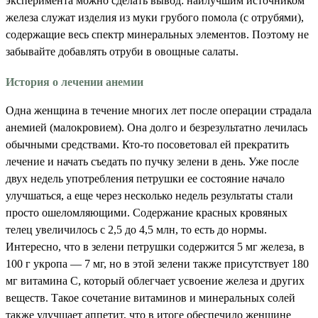
эксперимента можно сделать вывод: наилучшим источником
железа служат изделия из муки грубого помола (с отрубями),
содержащие весь спектр минеральных элементов. Поэтому не
забывайте добавлять отруби в овощные салаты.
История о лечении анемии
Одна женщина в течение многих лет после операции страдала
анемией (малокровием). Она долго и безрезультатно лечилась
обычными средствами. Кто-то посоветовал ей прекратить
лечение и начать съедать по пучку зелени в день. Уже после
двух недель употребления петрушки ее состояние начало
улучшаться, а еще через несколько недель результаты стали
просто ошеломляющими. Содержание красных кровяных
телец увеличилось с 2,5 до 4,5 млн, то есть до нормы.
Интересно, что в зелени петрушки содержится 5 мг железа, в
100 г укропа — 7 мг, но в этой зелени также присутствует 180
мг витамина С, который облегчает усвоение железа и других
веществ. Такое сочетание витаминов и минеральных солей
также улучшает аппетит, что в итоге обеспечило женщине