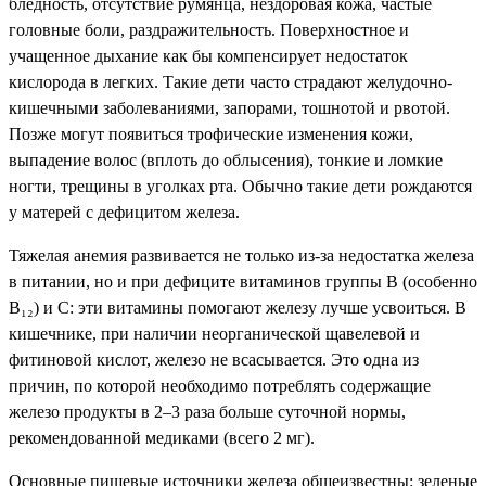
бледность, отсутствие румянца, нездоровая кожа, частые
головные боли, раздражительность. Поверхностное и
учащенное дыхание как бы компенсирует недостаток
кислорода в легких. Такие дети часто страдают желудочно-
кишечными заболеваниями, запорами, тошнотой и рвотой.
Позже могут появиться трофические изменения кожи,
выпадение волос (вплоть до облысения), тонкие и ломкие
ногти, трещины в уголках рта. Обычно такие дети рождаются
у матерей с дефицитом железа.
Тяжелая анемия развивается не только из-за недостатка железа
в питании, но и при дефиците витаминов группы В (особенно
В₁₂) и С: эти витамины помогают железу лучше усвоиться. В
кишечнике, при наличии неорганической щавелевой и
фитиновой кислот, железо не всасывается. Это одна из
причин, по которой необходимо потреблять содержащие
железо продукты в 2–3 раза больше суточной нормы,
рекомендованной медиками (всего 2 мг).
Основные пищевые источники железа общеизвестны: зеленые