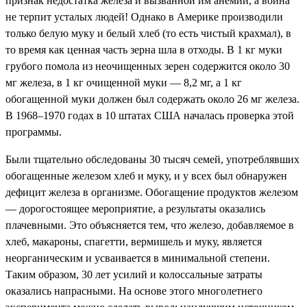
признак недостатка железа и вызванной им анемии, а война
не терпит усталых людей! Однако в Америке производили
только белую муку и белый хлеб (то есть чистый крахмал), в
то время как ценная часть зерна шла в отходы. В 1 кг муки
грубого помола из неочищенных зерен содержится около 30
мг железа, в 1 кг очищенной муки — 8,2 мг, а 1 кг
обогащенной муки должен был содержать около 26 мг железа.
В 1968–1970 годах в 10 штатах США началась проверка этой
программы.
Были тщательно обследованы 30 тысяч семей, употреблявших
обогащенные железом хлеб и муку, и у всех был обнаружен
дефицит железа в организме. Обогащение продуктов железом
— дорогостоящее мероприятие, а результаты оказались
плачевными. Это объясняется тем, что железо, добавляемое в
хлеб, макароны, спагетти, вермишель и муку, является
неорганическим и усваивается в минимальной степени.
Таким образом, 30 лет усилий и колоссальные затраты
оказались напрасными. На основе этого многолетнего