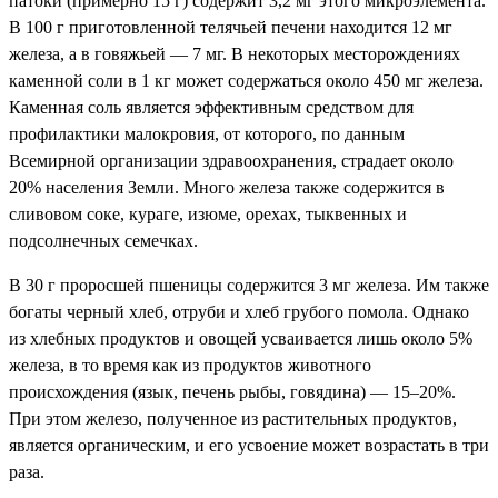
патоки (примерно 15 г) содержит 3,2 мг этого микроэлемента.
В 100 г приготовленной телячьей печени находится 12 мг
железа, а в говяжьей — 7 мг. В некоторых месторождениях
каменной соли в 1 кг может содержаться около 450 мг железа.
Каменная соль является эффективным средством для
профилактики малокровия, от которого, по данным
Всемирной организации здравоохранения, страдает около
20% населения Земли. Много железа также содержится в
сливовом соке, кураге, изюме, орехах, тыквенных и
подсолнечных семечках.
В 30 г проросшей пшеницы содержится 3 мг железа. Им также
богаты черный хлеб, отруби и хлеб грубого помола. Однако
из хлебных продуктов и овощей усваивается лишь около 5%
железа, в то время как из продуктов животного
происхождения (язык, печень рыбы, говядина) — 15–20%.
При этом железо, полученное из растительных продуктов,
является органическим, и его усвоение может возрастать в три
раза.